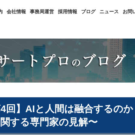
内
会社情報
事務局運営
採用情報
ブログ
ニュース
お問
第4回】AIと人間は融合するのか
関する専門家の見解〜