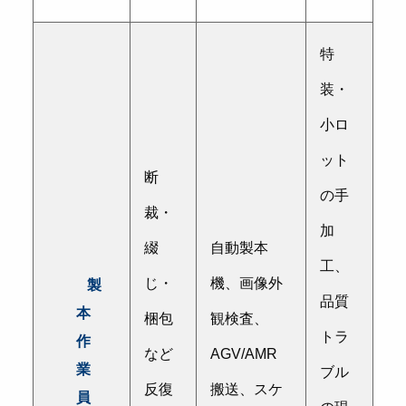
特
装・
小ロ
ット
断
の手
裁・
加
綴
自動製本
工、
じ・
機、画像外
製
品質
本
梱包
観検査、
トラ
作
など
AGV/AMR
業
ブル
反復
搬送、スケ
員