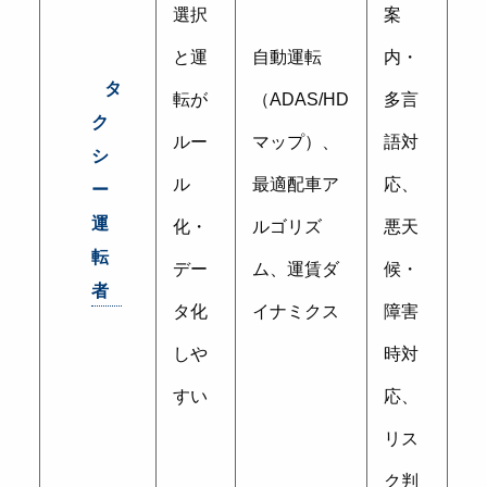
選択
案
と運
自動運転
内・
タ
転が
（ADAS/HD
多言
ク
ルー
マップ）、
語対
シ
ル
最適配車ア
応、
ー
運
化・
ルゴリズ
悪天
転
デー
ム、運賃ダ
候・
者
タ化
イナミクス
障害
しや
時対
すい
応、
リス
ク判