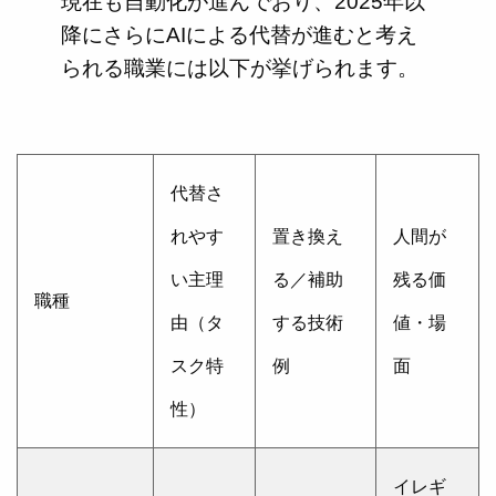
現在も自動化が進んでおり、2025年以
降にさらにAIによる代替が進むと考え
られる職業には以下が挙げられます。
代替さ
れやす
置き換え
人間が
い主理
る／補助
残る価
職種
由（タ
する技術
値・場
スク特
例
面
性）
イレギ