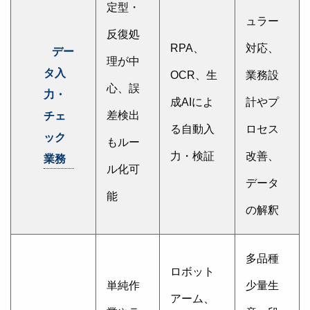
定型・
ュラー
反復処
RPA、
対応、
デー
理が中
タ入
OCR、生
業務設
心、誤
力・
成AIによ
計やプ
差検出
チェ
る自動入
ロセス
ック
もルー
力・検証
改善、
業務
ル化可
データ
能
の解釈
多品種
ロボット
単純作
少量生
アーム、