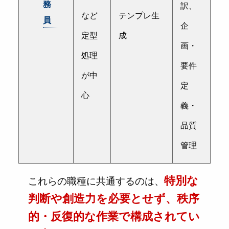
務
訳、
など
テンプレ生
員
企
定型
成
画・
処理
要件
が中
定
心
義・
品質
管理
特別な
これらの職種に共通するのは、
判断や創造力を必要とせず、秩序
的・反復的な作業で構成されてい