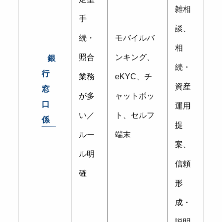
雑相
手
談、
続・
モバイルバ
相
照合
ンキング、
銀
続・
行
業務
eKYC、チ
資産
窓
が多
ャットボッ
口
運用
い／
ト、セルフ
係
提
ルー
端末
案、
ル明
信頼
確
形
成・
説明