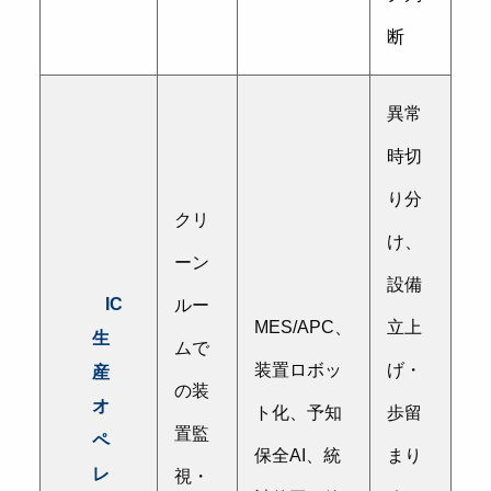
断
異常
時切
り分
クリ
け、
ーン
設備
IC
ルー
MES/APC、
立上
生
ムで
装置ロボッ
げ・
産
の装
オ
ト化、予知
歩留
置監
ペ
保全AI、統
まり
レ
視・