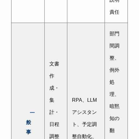
責任
部門
間調
整、
文書
例外
作
処
成・
理、
集
RPA、LLM
暗黙
計・
アシスタン
一
知の
般
日程
ト、予定調
翻
事
調整
整自動化、