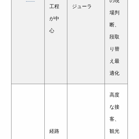
の現
工程
ジューラ
場判
が中
断、
心
段取
り替
え最
適化
高度
な接
客、
経路
観光