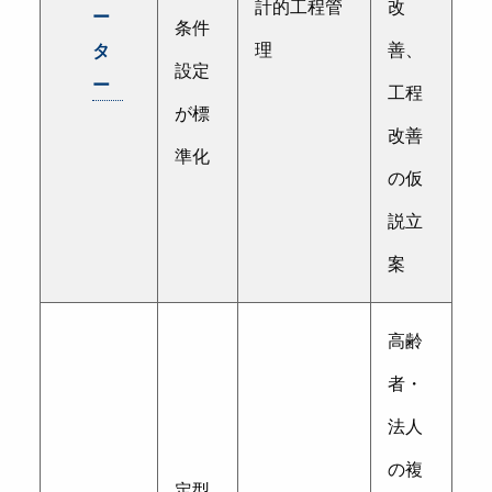
計的工程管
改
ー
条件
理
善、
タ
設定
ー
工程
が標
改善
準化
の仮
説立
案
高齢
者・
法人
の複
定型