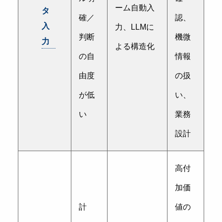
ーム自動入
タ
確／
認、
入
力、LLMに
判断
機微
力
よる構造化
の自
情報
由度
の扱
が低
い、
い
業務
設計
高付
加価
計
値の