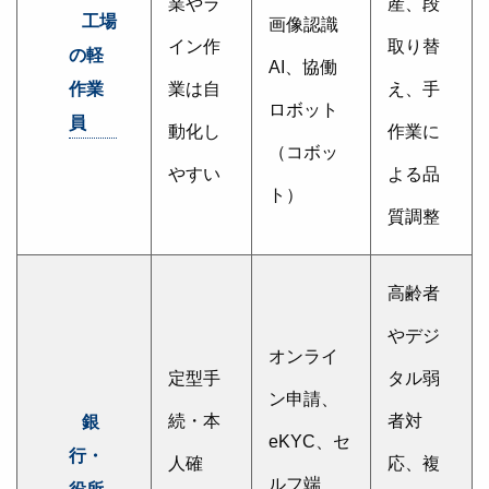
業やラ
産、段
工場
画像認識
イン作
取り替
の軽
AI、協働
業は自
え、手
作業
ロボット
員
動化し
作業に
（コボッ
やすい
よる品
ト）
質調整
高齢者
やデジ
オンライ
定型手
タル弱
ン申請、
続・本
者対
銀
eKYC、セ
行・
人確
応、複
ルフ端