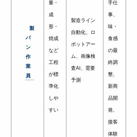
量・
手仕
成
事、
製造ライン
形・
味・
製
自動化、ロ
パ
焼成
食感
ボットアー
ン
など
の最
ム、画像検
作
工程
終調
業
査AI、需要
が標
整、
員
予測
準化
新商
しや
品開
すい
発、
接客
体験