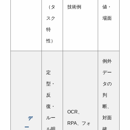
（タ
技術例
値・
スク
場面
特
性）
例外
定
デー
型・
タの
反
判
復・
断、
OCR、
ルー
対面
デ
RPA、フォ
ー
ル明
確