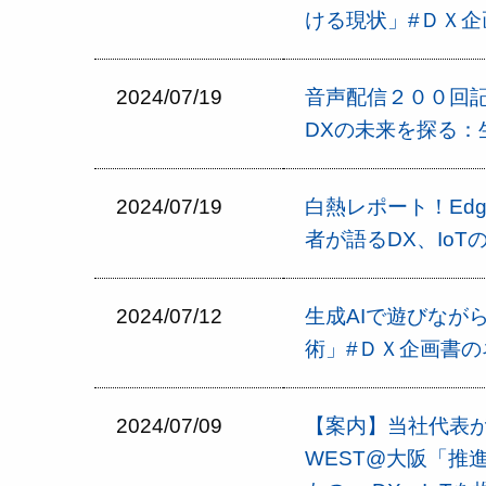
ける現状」#ＤＸ企
2024/07/19
音声配信２００回記
DXの未来を探る：
2024/07/19
白熱レポート！Edge
者が語るDX、Io
2024/07/12
生成AIで遊びなが
術」#ＤＸ企画書の
2024/07/09
【案内】当社代表が登壇し
WEST@大阪「推