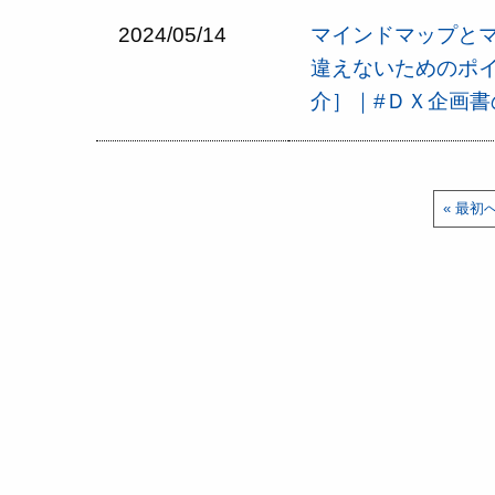
2024/05/14
マインドマップと
違えないためのポ
介］｜#ＤＸ企画書
« 最初