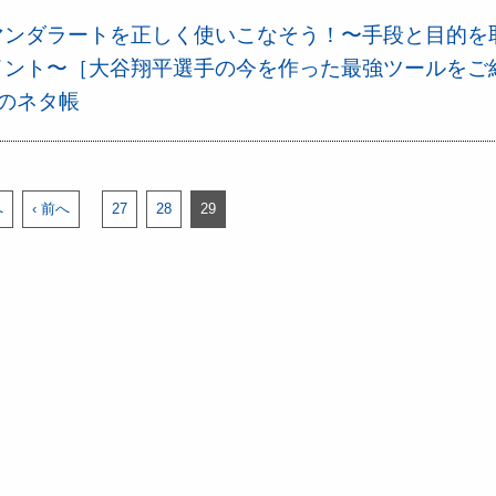
マンダラートを正しく使いこなそう！〜手段と目的を
イント〜［大谷翔平選手の今を作った最強ツールをご
のネタ帳
へ
‹ 前へ
27
28
29