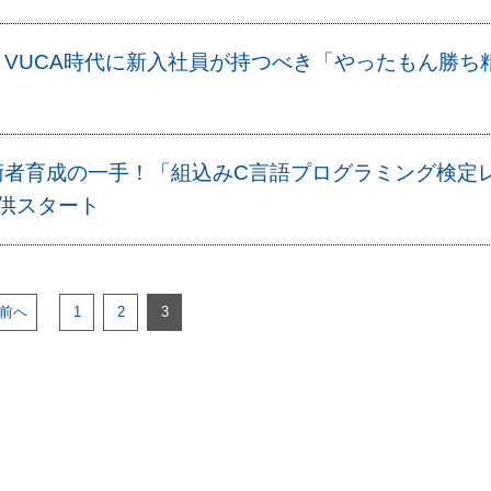
VUCA時代に新入社員が持つべき「やったもん勝ち
術者育成の一手！「組込みC言語プログラミング検定
供スタート
 前へ
1
2
3