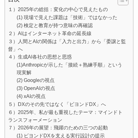
１）2025年の総括：変化の中心で見えたもの
(1) 現場で見えた課題は「技術」ではなかった
(2) 検定と教育が持つ意味の再確認
２）AIはインターネット革命の延長線
３）人間とAIの関係は「入力と出力」から「委譲と監
督」へ
４）生成AI各社の思想と思惑
(1)Anthropicが示した「接続＋熟練手順」という
現実解
(2) Googleの視点
(3) OpenAIの視点
(4) xAIの視点
５）DXのその先ではなく「ビヨンドDX」へ
６）2025年、私が最も重視したテーマ：マインドト
ランスフォーメーション
７）2026年の展望：飛躍のための三つの起動
(1) ビヨンドDXを支える実行設計の提示