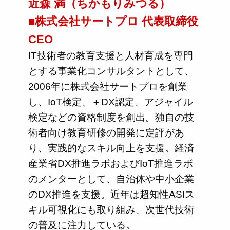
近森 満（ちかもりみつる）
■株式会社サートプロ 代表取締役
CEO
IT技術者の教育支援と人材育成を専門
とする事業化コンサルタントとして、
2006年に株式会社サートプロを創業
し、IoT検定、＋DX認定、アジャイル
検定などの資格制度を創出。独自の技
術者向け教育研修の開発に定評があ
り、実践的なスキル向上を支援。経済
産業省DX推進ラボおよびIoT推進ラボ
のメンターとして、自治体や中小企業
のDX推進を支援。近年は超知性ASIス
キル可視化にも取り組み、次世代技術
の普及に注力している。