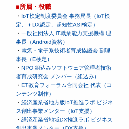
■所属・役職
・
IoT検定制度委員会 事務局長（IoT検
定、＋DX認定、超知性ASI検定）
・
一般社団法人 IT職業能力支援機構 理
事長（Android資格）
・
電気・電子系技術者育成協議会 副理
事長（E検定）
・
NPO 組込みソフトウェア管理者技術
者育成研究会 メンバー（組込み）
・
ET教育フォーラム合同会社 代表（コ
ンテンツ制作）
・
経済産業省地方版IoT推進ラボ ビジネ
ス創出事業メンター（IoT支援）
・
経済産業省地域DX推進ラボ ビジネス
創出事業メンター（DX支援）