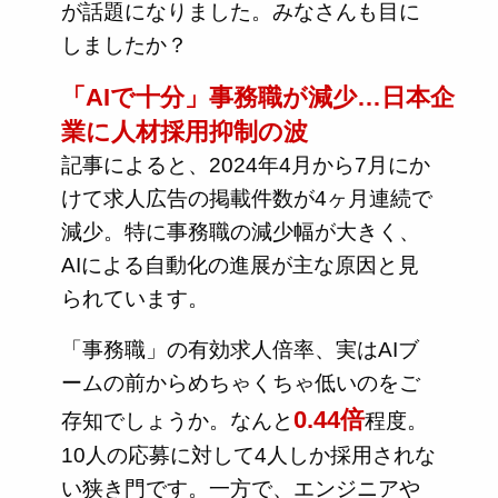
が話題になりました。みなさんも目に
しましたか？
「AIで十分」事務職が減少…日本企
業に人材採用抑制の波
記事によると、2024年4月から7月にか
けて求人広告の掲載件数が4ヶ月連続で
減少。特に事務職の減少幅が大きく、
AIによる自動化の進展が主な原因と見
られています。
「事務職」の有効求人倍率、実はAIブ
ームの前からめちゃくちゃ低いのをご
0.44倍
存知でしょうか。なんと
程度。
10人の応募に対して4人しか採用されな
い狭き門です。一方で、エンジニアや