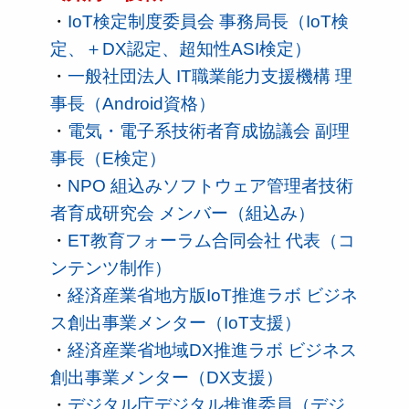
・
IoT検定制度委員会 事務局長（IoT検
定、＋DX認定、超知性ASI検定）
・
一般社団法人 IT職業能力支援機構 理
事長（Android資格）
・
電気・電子系技術者育成協議会 副理
事長（E検定）
・
NPO 組込みソフトウェア管理者技術
者育成研究会 メンバー（組込み）
・
ET教育フォーラム合同会社 代表（コ
ンテンツ制作）
・
経済産業省地方版IoT推進ラボ ビジネ
ス創出事業メンター（IoT支援）
・
経済産業省地域DX推進ラボ ビジネス
創出事業メンター（DX支援）
・
デジタル庁デジタル推進委員（デジ