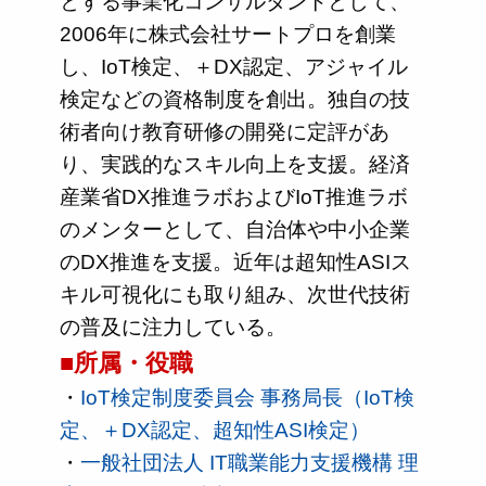
とする事業化コンサルタントとして、
2006年に株式会社サートプロを創業
し、IoT検定、＋DX認定、アジャイル
検定などの資格制度を創出。独自の技
術者向け教育研修の開発に定評があ
り、実践的なスキル向上を支援。経済
産業省DX推進ラボおよびIoT推進ラボ
のメンターとして、自治体や中小企業
のDX推進を支援。近年は超知性ASIス
キル可視化にも取り組み、次世代技術
の普及に注力している。
■所属・役職
・
IoT検定制度委員会 事務局長（IoT検
定、＋DX認定、超知性ASI検定）
・
一般社団法人 IT職業能力支援機構 理