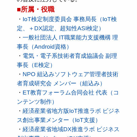
■所属・役職
・
IoT検定制度委員会 事務局長（IoT検
定、＋DX認定、超知性ASI検定）
・
一般社団法人 IT職業能力支援機構 理
事長（Android資格）
・
電気・電子系技術者育成協議会 副理
事長（E検定）
・
NPO 組込みソフトウェア管理者技術
者育成研究会 メンバー（組込み）
・
ET教育フォーラム合同会社 代表（コ
ンテンツ制作）
・
経済産業省地方版IoT推進ラボ ビジネ
ス創出事業メンター（IoT支援）
・
経済産業省地域DX推進ラボ ビジネス