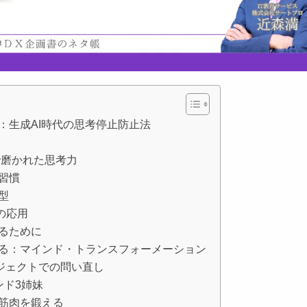
：生成AI時代の思考停止防止法
で磨かれた思考力
習慣
型
の応用
るために
る：マインド・トランスフォーメーション
ロジェクトでの問い直し
ンド3姉妹
筋肉を鍛える