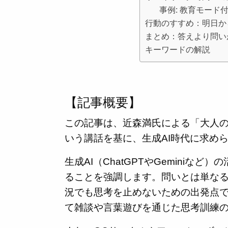
事例: 教育モード付
行動のすすめ：明日か
まとめ：答えより問い
キーワードの解説
【記事概要】
この記事は、近森満氏による「大人
いう講話を基に、生成AI時代に求め
生成AI（ChatGPTやGemini
ることを強調します。問いとは単な
況でも思考を止めないための出発点で
て雑談や言葉遊びを通じた思考訓練