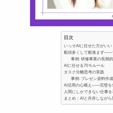
目次
いっそAIに任せた方がいい
船頭多くして船進まず——
事例: 研修事業の長期
AIに任せる70％ルール
タスク分離思考の実践
事例: プレゼン資料作
AI活用の心構え——完璧を
人間にしかできない仕事を
まとめ：AIと共存しなが