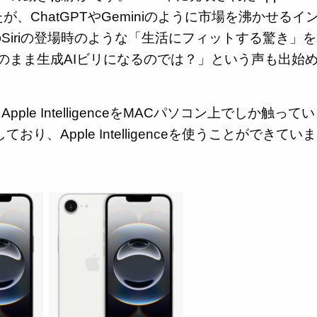
したが、ChatGPTやGeminiのように市場を沸かせるイ
Siriの登場時のような「生活にフィットする驚き」
このまま生成AIビリになるのでは？」という声も出始
e IntelligenceをMACパソコン上でしか触って
おり、Apple Intelligenceを使うことができていま