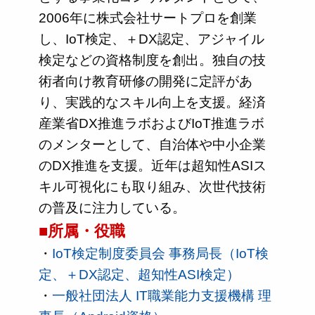
2006年に株式会社サートプロを創業
し、IoT検定、＋DX認定、アジャイル
検定などの資格制度を創出。独自の技
術者向け教育研修の開発に定評があ
り、実践的なスキル向上を支援。経済
産業省DX推進ラボおよびIoT推進ラボ
のメンターとして、自治体や中小企業
のDX推進を支援。近年は超知性ASIス
キル可視化にも取り組み、次世代技術
の普及に注力している。
■所属・役職
・
IoT検定制度委員会 事務局長（IoT検
定、＋DX認定、超知性ASI検定）
・
一般社団法人 IT職業能力支援機構 理