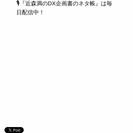
🎙️『近森満のDX企画書のネタ帳』は毎
日配信中！