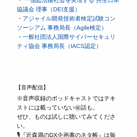
・
”一億総活躍社会を実現する”共生日本
協議会 理事（DEI支援）
・
アジャイル開発技術者検定試験コン
ソーシアム 事務局長（Agile検定）
・
一般社団法人国際サイバーセキュリ
ティ協会 事務局長（IACS認定）
【音声配信】
※音声収録のポッドキャストではテキ
ストには載っていない㊙話も。
ぜひ、ものは試しに聴いてみてくださ
い。
🎙️『近森満のDX企画書のネタ帳』は毎