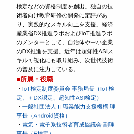
検定などの資格制度を創出。独自の技
術者向け教育研修の開発に定評があ
り、実践的なスキル向上を支援。経済
産業省DX推進ラボおよびIoT推進ラボ
のメンターとして、自治体や中小企業
のDX推進を支援。近年は超知性ASIス
キル可視化にも取り組み、次世代技術
の普及に注力している。
■所属・役職
・
IoT検定制度委員会 事務局長（IoT検
定、＋DX認定、超知性ASI検定）
・
一般社団法人 IT職業能力支援機構 理
事長（Android資格）
・
電気・電子系技術者育成協議会 副理
事長（E検定）