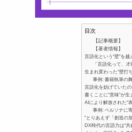
目次
【記事概要】
【著者情報】
言語化という“壁”を越
「言語化って、才
生まれ変わった“壁打ち
事例: 書籍執筆の
言語化を妨げていたの
書くことに“意味”が生
AIにより解放された“
事例: ペルソナに
“とりあえず「創造の
DX時代の言語力は“共