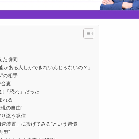
えた瞬間
能がある人しかできないんじゃないの？」
”の相手
舞台裏
は「恐れ」だった
まれる
表現の自由”
寄り添う発信
加速装置」に投げてみる”という習慣
創型”