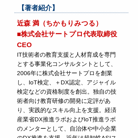
【著者紹介】
近森 満（ちかもりみつる）
■株式会社サートプロ代表取締役
CEO
IT技術者の教育支援と人材育成を専門
とする事業化コンサルタントとして、
2006年に株式会社サートプロを創業
し、IoT検定、＋DX認定、アジャイル
検定などの資格制度を創出。独自の技
術者向け教育研修の開発に定評があ
り、実践的なスキル向上を支援。経済
産業省DX推進ラボおよびIoT推進ラボ
のメンターとして、自治体や中小企業
のDX推進を支援。近年は超知性ASIス