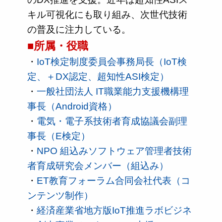
キル可視化にも取り組み、次世代技術
の普及に注力している。
■所属・役職
・
IoT検定制度委員会事務局長（IoT検
定、＋DX認定、超知性ASI検定）
・
一般社団法人 IT職業能力支援機構理
事長（Android資格）
・
電気・電子系技術者育成協議会副理
事長（E検定）
・
NPO 組込みソフトウェア管理者技術
者育成研究会メンバー（組込み）
・
ET教育フォーラム合同会社代表（コ
ンテンツ制作）
・
経済産業省地方版IoT推進ラボビジネ