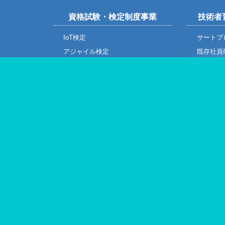
資格試験・検定制度事業
技術者
IoT検定
サートプ
アジャイル検定
既存社員
E検定 ～電気・電子系技術検定試
新入社員
験～
求職者支
Android技術者認定試験
貸会議室
ETEC組込み技術者試験
研修・会
XMLマスター技術者認定制度
メンタル
社会人基礎力測定
Unity
プロジェ
「第4次産業革命に
(公財)東京都中小企業振興公社ニ