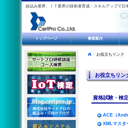
組込み業界、ＩＴ業界の技術者育成・スキルアップで日
トップページ
事業案内
お役立ちリンク
お役立ちリン
資格試験・検
ACE（And
XMLマスタ