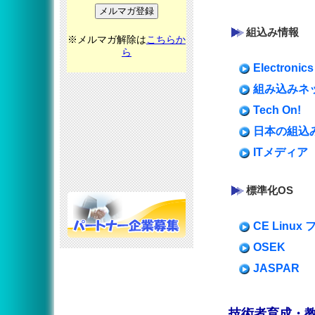
組込み情報
※メルマガ解除は
こちらか
ら
Electronics
組み込みネ
Tech On!
日本の組込
ITメディア
標準化OS
CE Linux
OSEK
JASPAR
技術者育成・