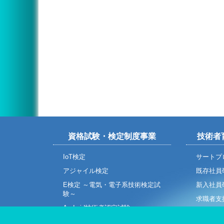
資格試験・検定制度事業
技術者
IoT検定
サートプ
アジャイル検定
既存社員
E検定 ～電気・電子系技術検定試
新入社員
験～
求職者支
Android技術者認定試験
貸会議室
ETEC組込み技術者試験