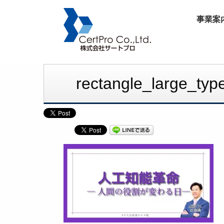
事業案
rectangle_large_t