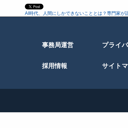
AI時代、人間にしかできないこととは？専門家が
投
稿
事務局運営
プライ
ナ
ビ
採用情報
サイト
ゲ
ー
シ