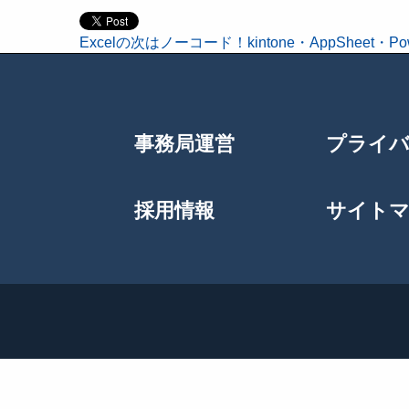
Excelの次はノーコード！kintone・AppSheet
投
稿
事務局運営
プライ
ナ
ビ
採用情報
サイト
ゲ
ー
シ