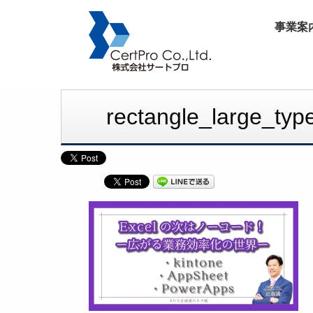
事業案
rectangle_large_t