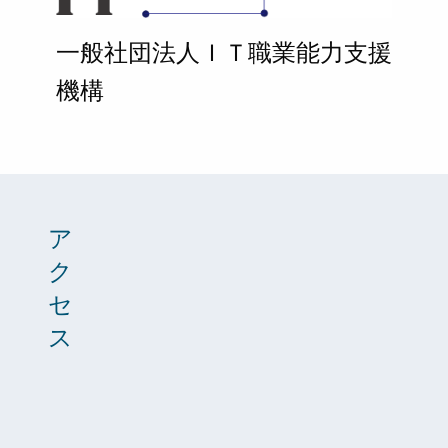
一般社団法人ＩＴ職業能力支援
機構
ア
ク
セ
ス