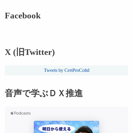
Facebook
X (旧Twitter)
Tweets by CertProColtd
音声で学ぶＤＸ推進