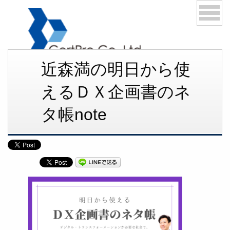
近森満の明日から使
03-6276-1168
えるＤＸ企画書のネ
メールでお問い合わせ
タ帳note